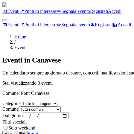
📅
Eventi
📍
Punti di interesse
✏️
Segnala evento
Registrati
Accedi
📅
Eventi
📍
Punti di interesse
✏️
Segnala evento
👤
Registrati
🔐
Accedi
Home
/
Eventi
Eventi in
Canavese
Un calendario sempre aggiornato di sagre, concerti, manifestazioni sp
Stai visualizzando
0
eventi
Comune:
Pont-Canavese
Categoria
Comune
Dal giorno
Filtri speciali
Solo weekend
Reset
Applica filtri